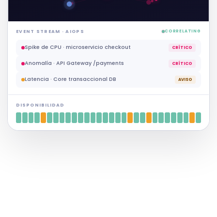
EVENT STREAM · AIOPS
CORRELATING
Timeout elevado · conexión BD primaria
AVISO
Spike de CPU · microservicio checkout
CRÍTICO
Anomalía · API Gateway /payments
CRÍTICO
DISPONIBILIDAD