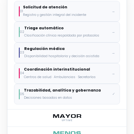
Solicitud de atención
→
01
Registro y gestión integral del incidente
Triage automático
→
02
Clasificación clínica respaldada por protocolos
Regulación médica
→
03
Disponibilidad hospitalaria y decisión asistida
Coordinación interinstitucional
→
04
Centros de salud · Ambulancias · Secretarías
Trazabilidad, analítica y gobernanza
✓
05
Decisiones basadas en datos
MAYOR
UPTIME
MENOS