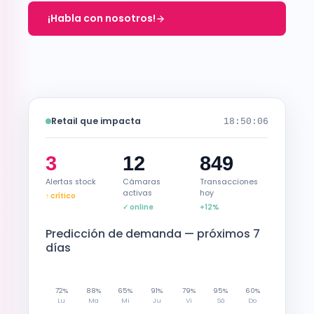
¡Habla con nosotros!
Retail que impacta
18:50:07
3
12
849
Alertas stock
Cámaras
Transacciones
activas
hoy
↑ crítico
✓ online
+12%
Predicción de demanda — próximos 7
días
72%
88%
65%
91%
79%
95%
60%
Lu
Ma
Mi
Ju
Vi
Sá
Do