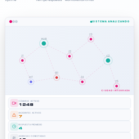
SISTEMA ANALIZANDO
Z3
HUB
Z2
Z1
C2
911
IoT
Z4
Z5
CIUDAD INTEGRADA
CÁMARAS ACTIVAS
1248
INCIDENTES ACTIVOS
7
RESPUESTA PROMEDIO
4
AGENCIAS CONECTADAS