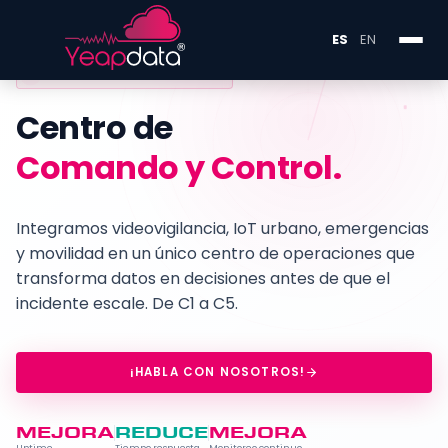
ES
EN
INDUSTRIA - SM
Centro de
Comando y Control.
Integramos videovigilancia, IoT urbano, emergencias
y movilidad en un único centro de operaciones que
transforma datos en decisiones antes de que el
incidente escale. De C1 a C5.
¡HABLA CON NOSOTROS!
MEJORA
REDUCE
MEJORA
Uptime
Tiempo respuesta
Monitoreo continuo