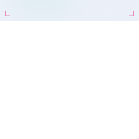
QUÉ ES
La ciudad vista
desde adentro.
Un
Centro de Comando y Control (C2)
integra las
fuentes de información crítica: videovigilancia,
sensores IoT urbano, sistemas de emergencias,
movilidad y datos operativos de múltiples